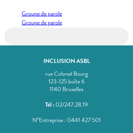
Navigation
Groupe de parole
de
Groupe de parole
l’article
INCLUSION ASBL
rue Colonel Bourg
123-125 boîte 6
1140 Bruxelles
Tél :
02/247.28.19
N°Entreprise : 0441 427 501