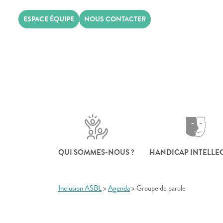
Skip
ESPACE ÉQUIPE
NOUS CONTACTER
to
content
QUI SOMMES-NOUS ?
HANDICAP INTELLE
Inclusion ASBL
>
Agenda
>
Groupe de parole