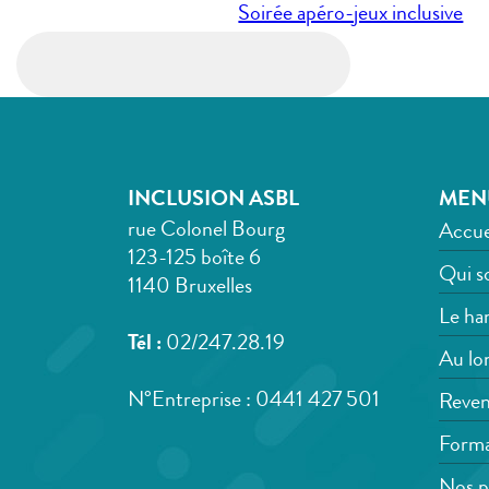
de
Soirée apéro-jeux inclusive
l’article
INCLUSION ASBL
MEN
rue Colonel Bourg
Accue
123-125 boîte 6
Qui s
1140 Bruxelles
Le han
Tél :
02/247.28.19
Au lon
N°Entreprise : 0441 427 501
Reven
Forma
Nos p