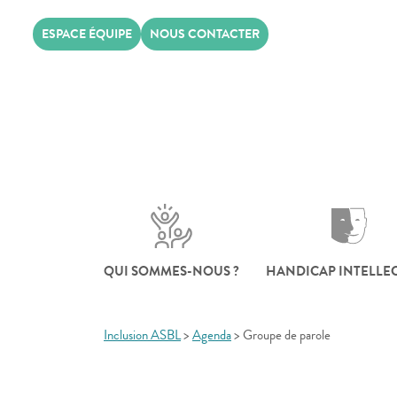
Skip
ESPACE ÉQUIPE
NOUS CONTACTER
to
content
QUI SOMMES-NOUS ?
HANDICAP INTELLE
Inclusion ASBL
>
Agenda
>
Groupe de parole