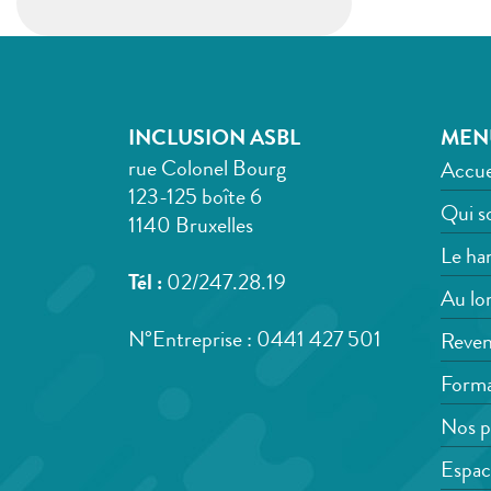
INCLUSION ASBL
MEN
rue Colonel Bourg
Accue
123-125 boîte 6
Qui s
1140 Bruxelles
Le han
Tél :
02/247.28.19
Au lon
N°Entreprise : 0441 427 501
Reven
Forma
Nos p
Espac