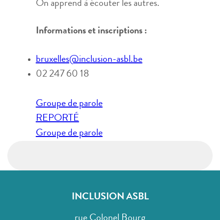
On apprend à écouter les autres.
Informations et inscriptions :
bruxelles@inclusion-asbl.be
02 247 60 18
Navigation
Groupe de parole
de
REPORTÉ
l’article
Groupe de parole
INCLUSION ASBL
rue Colonel Bourg