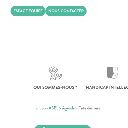
Skip
ESPACE ÉQUIPE
NOUS CONTACTER
to
content
QUI SOMMES-NOUS ?
HANDICAP INTELLE
Inclusion ASBL
>
Agenda
>
Fête des liens