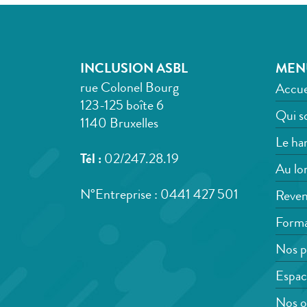
INCLUSION ASBL
MEN
rue Colonel Bourg
Accue
123-125 boîte 6
Qui s
1140 Bruxelles
Le han
Tél :
02/247.28.19
Au lon
N°Entreprise : 0441 427 501
Reven
Forma
Nos p
Espac
Nos o