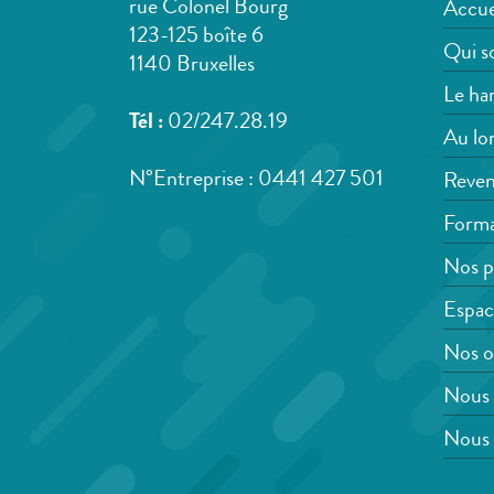
rue Colonel Bourg
Accue
123-125 boîte 6
Qui s
1140 Bruxelles
Le han
Tél :
02/247.28.19
Au lon
N°Entreprise : 0441 427 501
Reven
Forma
Nos p
Espac
Nos o
Nous 
Nous 