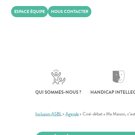
Skip
ESPACE ÉQUIPE
NOUS CONTACTER
to
content
QUI SOMMES-NOUS ?
HANDICAP INTELLE
Inclusion ASBL
>
Agenda
>
Ciné-débat « Ma Maison, c’est 