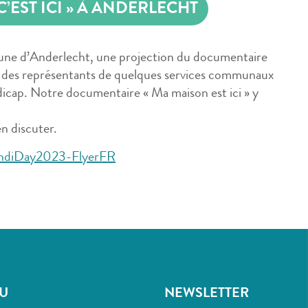
’EST ICI » À ANDERLECHT
une d’Anderlecht, une projection du documentaire
ion des représentants de quelques services communaux
dicap. Notre documentaire « Ma maison est ici » y
en discuter.
ndiDay2023-FlyerFR
U
NEWSLETTER