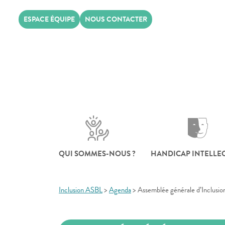
Skip
ESPACE ÉQUIPE
NOUS CONTACTER
to
content
QUI SOMMES-NOUS ?
HANDICAP INTELLE
Inclusion ASBL
>
Agenda
>
Assemblée générale d’Inclusio