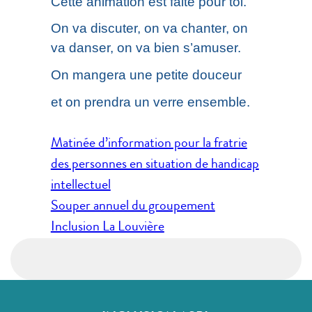
Cette animation est faite pour toi.
On va discuter, on va chanter, on
va danser, on va bien s’amuser.
On mangera une petite douceur
et on prendra un verre ensemble.
Navigation
Matinée d’information pour la fratrie
de
des personnes en situation de handicap
l’article
intellectuel
Souper annuel du groupement
Inclusion La Louvière