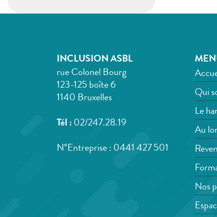
INCLUSION ASBL
MEN
rue Colonel Bourg
Accue
123-125 boîte 6
Qui s
1140 Bruxelles
Le han
Tél :
02/247.28.19
Au lon
N°Entreprise : 0441 427 501
Reven
Forma
Nos p
Espac