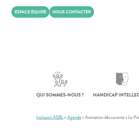
Skip
ESPACE ÉQUIPE
NOUS CONTACTER
to
content
QUI SOMMES-NOUS ?
HANDICAP INTELLE
Inclusion ASBL
>
Agenda
>
Animation découverte « Le Pré