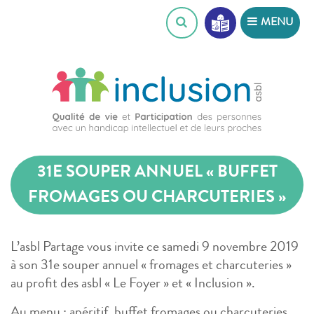
Skip
MENU
to
content
31E SOUPER ANNUEL « BUFFET
FROMAGES OU CHARCUTERIES »
L’asbl Partage vous invite ce samedi 9 novembre 2019
à son 31e souper annuel « fromages et charcuteries »
au profit des asbl « Le Foyer » et « Inclusion ».
Au menu : apéritif, buffet fromages ou charcuteries,