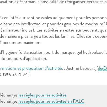
ciation a désormais la possibilité de réorganiser certaines a
.
tés en intérieur sont possibles uniquement pour les personn
de handicap intellectuel et pour des groupes de maximum 
(animateur inclus). Les activités en extérieur peuvent, quan
 de manière plus large à toutes les familles. Elles sont cepe
à 4 personnes maximum.
 d’hygiène (distanciation, port du masque, gel hydroalcool
du toujours d’application.
ormations et proposition d’activités
: Justine Lebourg (
jle@
0490/57.21.24).
éléchargez
les règles pour les activités
éléchargez
les règles pour les activités en FALC