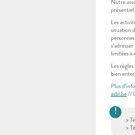
Notre asso
présentiel
Les activi
situation 
personnes 
s’adresser
limitées 
Les règles
bien enten
Plus d’inf
asbl.be
// 
> T
> T