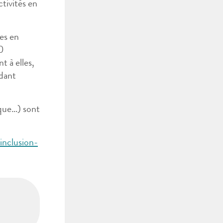
ctivités en
es en
10
t à elles,
ndant
ique…) sont
inclusion-