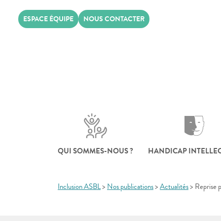
Skip
ESPACE ÉQUIPE
NOUS CONTACTER
to
content
QUI SOMMES-NOUS ?
HANDICAP INTELLE
Inclusion ASBL
>
Nos publications
>
Actualités
>
Reprise p