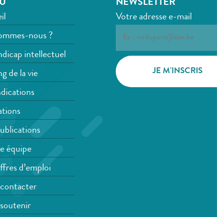
U
NEWSLETTER
il
Votre adresse e-mail
ommes-nous ?
dicap intellectuel
g de la vie
dications
tions
ublications
e équipe
ffres d’emploi
contacter
soutenir