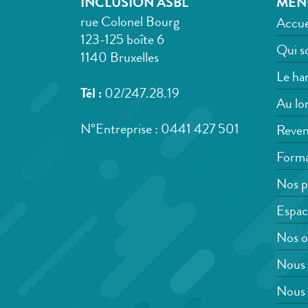
INCLUSION ASBL
MEN
rue Colonel Bourg
Accue
123-125 boîte 6
Qui s
1140 Bruxelles
Le han
Tél :
02/247.28.19
Au lon
N°Entreprise : 0441 427 501
Reven
Forma
Nos p
Espac
Nos o
Nous 
Nous 