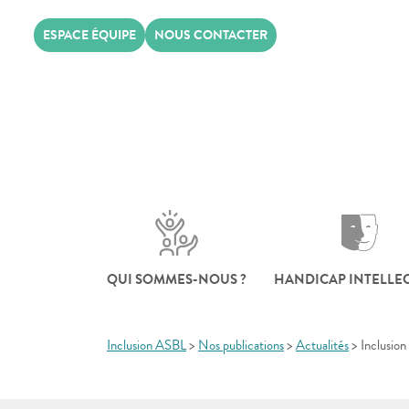
Skip
ESPACE ÉQUIPE
NOUS CONTACTER
to
content
QUI SOMMES-NOUS ?
HANDICAP INTELLE
Inclusion ASBL
>
Nos publications
>
Actualités
>
Inclusion 