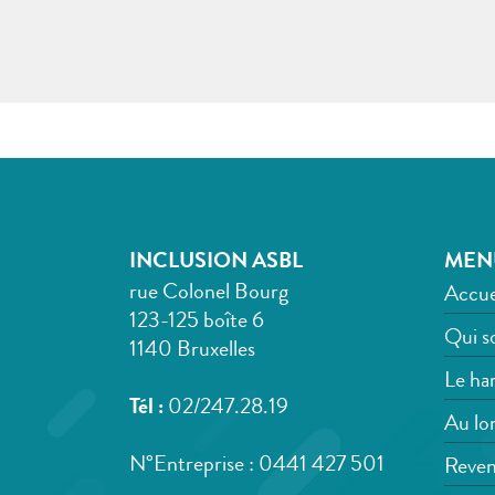
INCLUSION ASBL
MEN
rue Colonel Bourg
Accue
123-125 boîte 6
Qui s
1140 Bruxelles
Le han
Tél :
02/247.28.19
Au lon
N°Entreprise : 0441 427 501
Reven