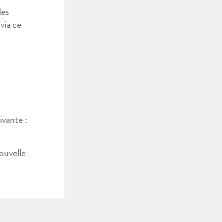
les
via ce
ivante :
ouvelle