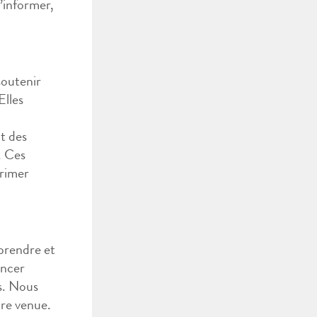
’informer,
soutenir
Elles
t des
. Ces
primer
pprendre et
ancer
s. Nous
tre venue.