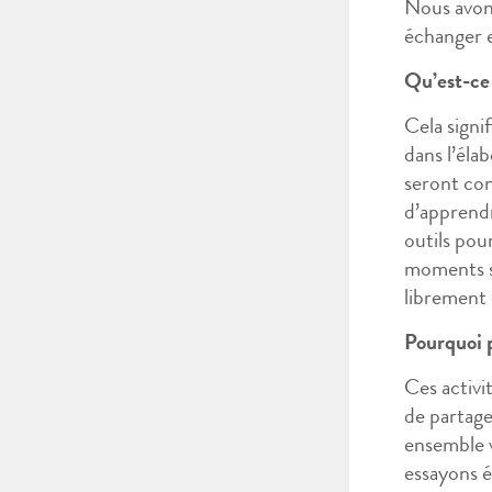
Nous avons
échanger e
Qu’est-ce 
Cela signi
dans l’élab
seront con
d’apprendr
outils pou
moments so
librement 
Pourquoi p
Ces activi
de partage
ensemble v
essayons é