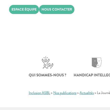
Skip
ESPACE ÉQUIPE
NOUS CONTACTER
to
content
QUI SOMMES-NOUS ?
HANDICAP INTELLE
Inclusion ASBL
>
Nos publications
>
Actualités
>
La Journé