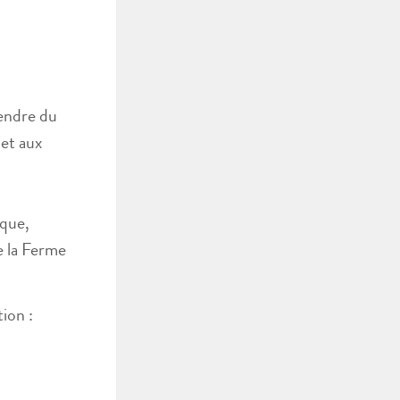
rendre du
 et aux
ique,
e la Ferme
ion :