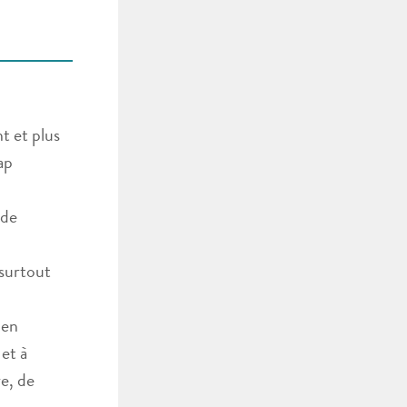
t et plus
ap
 de
 surtout
 en
 et à
e, de