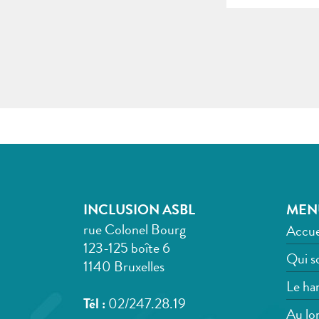
INCLUSION ASBL
MEN
rue Colonel Bourg
Accue
123-125 boîte 6
Qui s
1140 Bruxelles
Le han
Tél :
02/247.28.19
Au lon