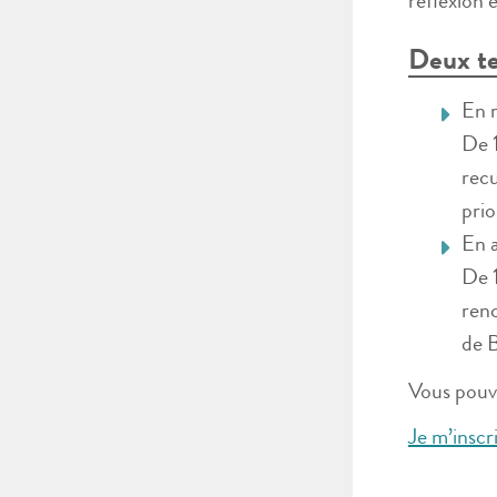
réflexion e
Deux te
En 
De 1
recu
prio
En 
De 1
ren
de 
Vous pouve
Je m’inscri