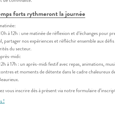
t de convivialité.
mps forts rythmeront la journée
matinée:
0h à 12h : une matinée de réflexion et d’échanges pour p
l, partager nos expériences et réfléchir ensemble aux défis
rités du secteur.
après-midi:
2h à 17h : un après-midi festif avec repas, animations, mus
contres et moments de détente dans le cadre chaleureux d
Beaurieux.
z vous inscrire dès à présent via notre formulaire d’inscript
s !