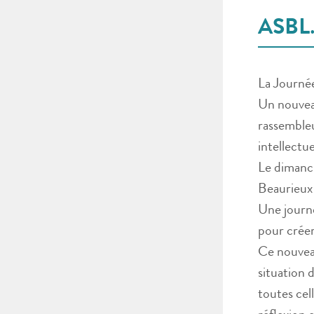
ASBL
La Journée
Un nouvea
rassembleu
intellectue
Le dimanc
Beaurieux 
Une journé
pour créer
Ce nouvea
situation 
toutes cel