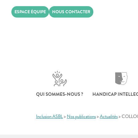
Skip
ESPACE ÉQUIPE
NOUS CONTACTER
to
content
QUI SOMMES-NOUS ?
HANDICAP INTELLE
Inclusion ASBL
>
Nos publications
>
Actualités
>
COLLOQUE 