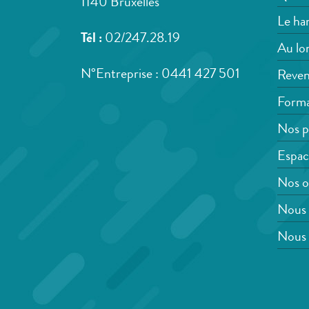
1140 Bruxelles
Le han
Tél :
02/247.28.19
Au lon
N°Entreprise : 0441 427 501
Reven
Forma
Nos p
Espac
Nos o
Nous 
Nous 