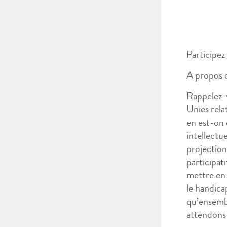
Participez
A propos d
Rappelez-v
Unies rela
en est-on 
intellectue
projection
participati
mettre en 
le handica
qu’ensembl
attendons 