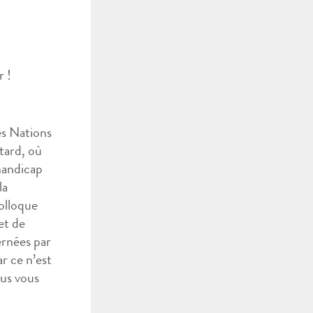
r !
es Nations
tard, où
handicap
la
olloque
 et de
ernées par
ar ce n’est
ous vous