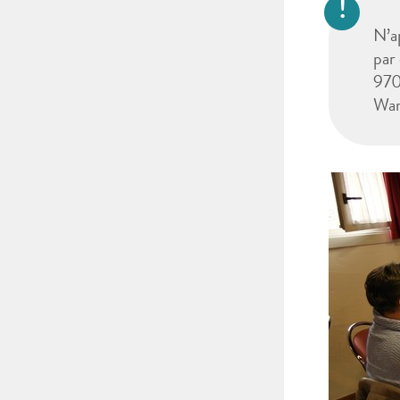
N’a
par
970
War