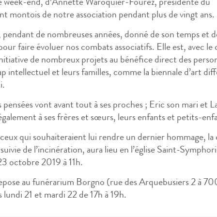
ce week-end, d’Annette Waroquier-Fourez, présidente du
 montois de notre association pendant plus de vingt ans.
, pendant de nombreuses années, donné de son temps et d
our faire évoluer nos combats associatifs. Elle est, avec le
initiative de nombreux projets au bénéfice direct des perso
p intellectuel et leurs familles, comme la biennale d’art dif
i.
 pensées vont avant tout à ses proches ; Eric son mari et L
 également à ses frères et sœurs, leurs enfants et petits-enf
ceux qui souhaiteraient lui rendre un dernier hommage, l
 suivie de l’incinération, aura lieu en l’église Saint-Symphor
23 octobre 2019 à 11h.
epose au funérarium Borgno (rue des Arquebusiers 2 à 7
es lundi 21 et mardi 22 de 17h à 19h.