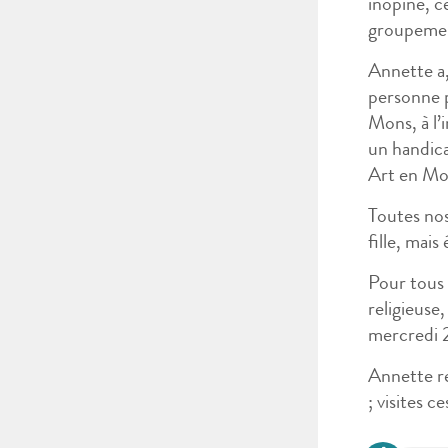
inopiné, 
groupement
Annette a
personne p
Mons, à l’
un handica
Art en Mo
Toutes nos
fille, mais
Pour tous 
religieuse,
mercredi 
Annette r
; visites c