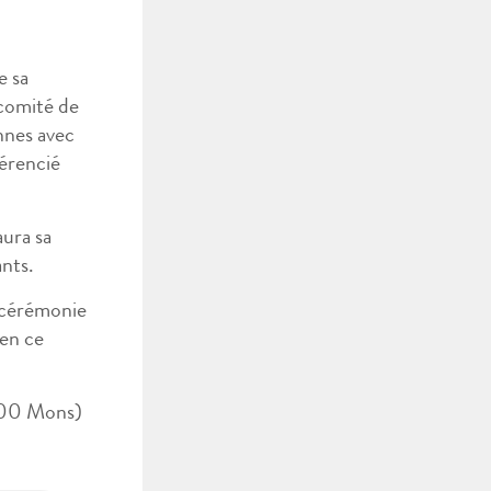
e sa
 comité de
nnes avec
férencié
aura sa
ants.
a cérémonie
ien ce
000 Mons)