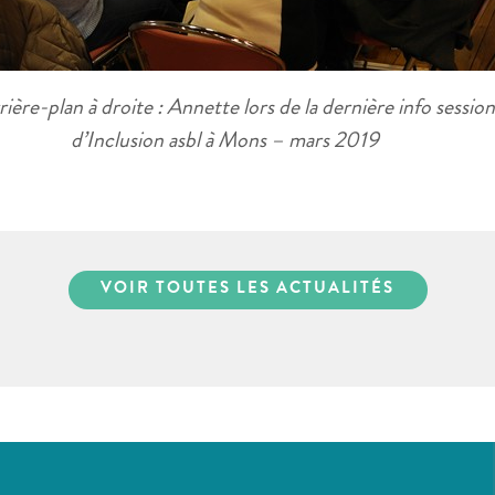
rrière-plan à droite : Annette lors de la dernière info session
d’Inclusion asbl à Mons – mars 2019
VOIR TOUTES LES ACTUALITÉS