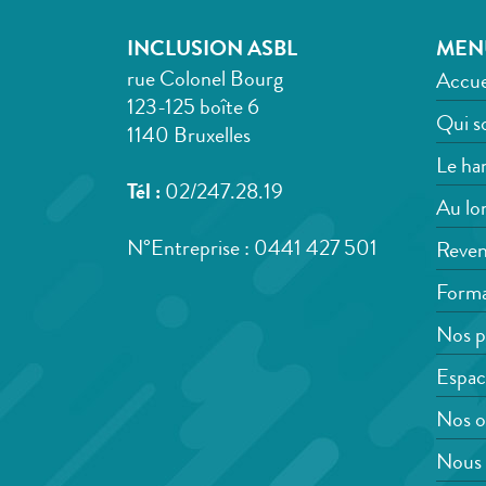
INCLUSION ASBL
MEN
rue Colonel Bourg
Accue
123-125 boîte 6
Qui s
1140 Bruxelles
Le han
Tél :
02/247.28.19
Au lon
N°Entreprise : 0441 427 501
Reven
Forma
Nos p
Espac
Nos o
Nous 