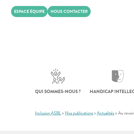
Skip
ESPACE ÉQUIPE
NOUS CONTACTER
to
content
QUI SOMMES-NOUS ?
HANDICAP INTELLE
Inclusion ASBL
>
Nos publications
>
Actualités
>
Au revoi