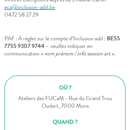
Infos et inscriptions auprès de Emeline Caron
eca@inclusion-asbl.be
0472 58 27 29
PAF : À régler sur le compte d’Inclusion asbl :
BE55
7755 9307 9744
– veuillez indiquer en
communication
« nom prénom /
info session art
».
OÙ ?
Ateliers des FUCaM - Rue du Grand Trou
Oudart, 7000 Mons
QUAND ?