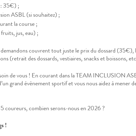
d: 35€) ;
usion ASBL (si souhaitez) ;
durant la course ;
fruits, jus, eau) ;
emandons couvrent tout juste le prix du dossard (35€), l’é
s (retrait des dossards, vestiaires, snacks et boissons, etc
esoin de vous ! En courant dans la TEAM INCLUSION ASB
s d’un grand évènement sportif et vous nous aidez à mener d
135 coureurs, combien serons-nous en 2026 ?
gs !