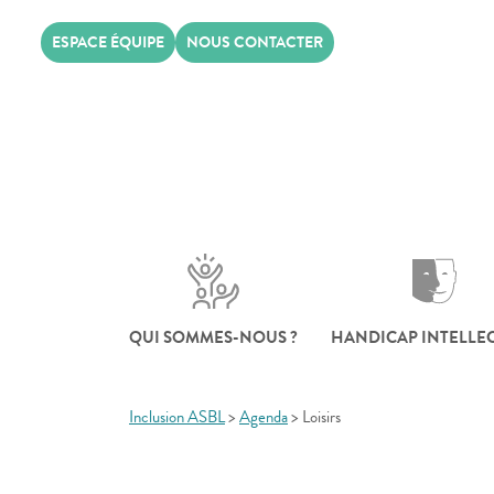
Skip
ESPACE ÉQUIPE
NOUS CONTACTER
to
content
QUI SOMMES-NOUS ?
HANDICAP INTELLE
Inclusion ASBL
>
Agenda
>
Loisirs