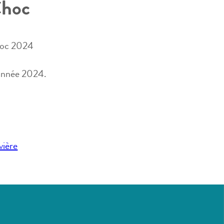
Choc
Choc 2024
 année 2024.
vière